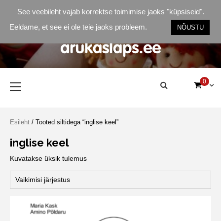
Skip
See veebileht vajab korrektse toimimise jaoks "küpsiseid".
to
content
Eeldame, et see ei ole teie jaoks probleem.
NÕUSTU
Arukas Laps
parimad õppevahendid
Primary
0
Menu
Esileht
/ Tooted siltidega “inglise keel”
inglise keel
Kuvatakse üksik tulemus