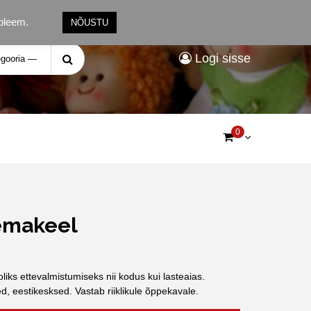
obleem.
NÕUSTU
Otsitav:
Logi sisse
0
 emakeel
liks ettevalmistumiseks nii kodus kui lasteaias.
, eestikesksed. Vastab riiklikule õppekavale.