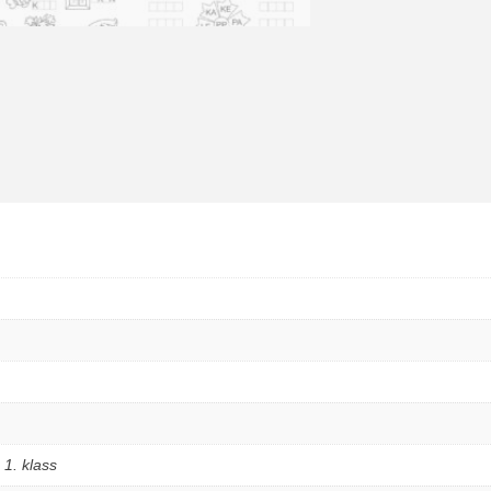
,
1. klass