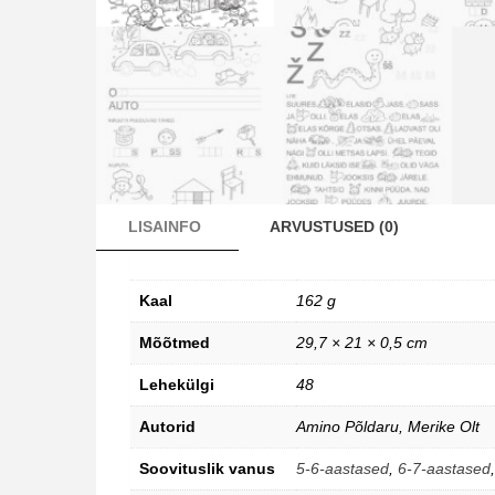
LISAINFO
ARVUSTUSED (0)
Kaal
162 g
Mõõtmed
29,7 × 21 × 0,5 cm
Lehekülgi
48
Autorid
Amino Põldaru, Merike Olt
Soovituslik vanus
5-6-aastased
,
6-7-aastased