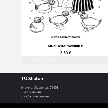
Mudilaste töövihik 2
3,50
€
Lisa korvi
TÜ Shalom
Imavere, Järvamaa, 72401
+372 5545044
info@arukaslaps.ee