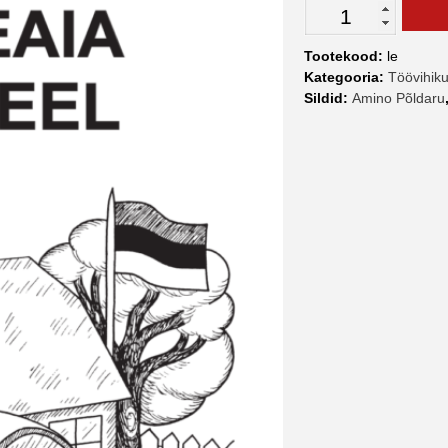
Lasteaia
emakeel
kogus
Tootekood:
le
Kategooria:
Töövihik
Sildid:
Amino Põldaru