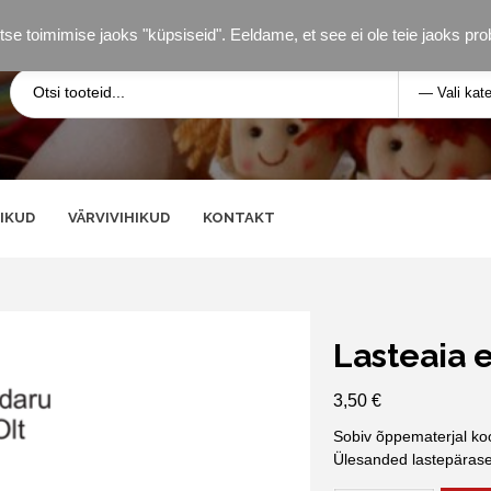
tse toimimise jaoks "küpsiseid". Eeldame, et see ei ole teie jaoks pr
IKUD
VÄRVIVIHIKUD
KONTAKT
Lasteaia
3,50
€
Sobiv õppematerjal koo
Ülesanded lastepärased