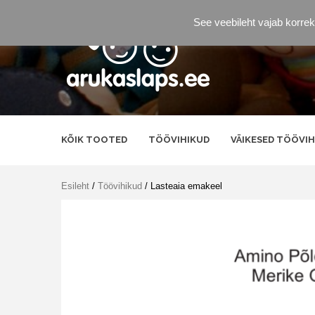
Skip
to
See veebileht vajab korrek
content
Arukas
parimad õppevahendid
Laps
KÕIK TOOTED
TÖÖVIHIKUD
VÄIKESED TÖÖVIH
Esileht
/
Töövihikud
/ Lasteaia emakeel