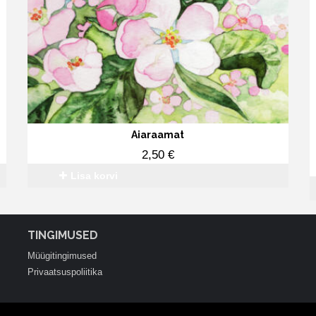
Aiaraamat
2,50
€
Lisa korvi
TINGIMUSED
Müügitingimused
Privaatsuspoliitika